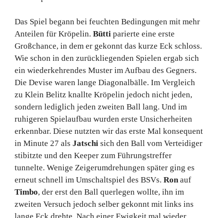
Das Spiel begann bei feuchten Bedingungen mit mehr
Anteilen für Kröpelin.
Bütti
parierte eine erste
Großchance, in dem er gekonnt das kurze Eck schloss.
Wie schon in den zurückliegenden Spielen ergab sich
ein wiederkehrendes Muster im Aufbau des Gegners.
Die Devise waren lange Diagonalbälle. Im Vergleich
zu Klein Belitz knallte Kröpelin jedoch nicht jeden,
sondern lediglich jeden zweiten Ball lang. Und im
ruhigeren Spielaufbau wurden erste Unsicherheiten
erkennbar. Diese nutzten wir das erste Mal konsequent
in Minute 27 als
Jatschi
sich den Ball vom Verteidiger
stibitzte und den Keeper zum Führungstreffer
tunnelte. Wenige Zeigerumdrehungen später ging es
erneut schnell im Umschaltspiel des BSVs.
Ron
auf
Timbo
, der erst den Ball querlegen wollte, ihn im
zweiten Versuch jedoch selber gekonnt mit links ins
lange Eck drehte. Nach einer Ewigkeit mal wieder